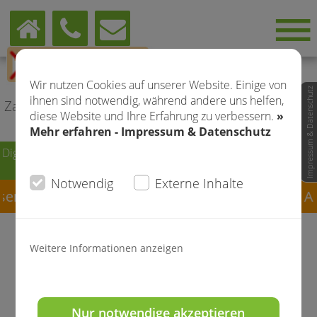
Digitale + manuelle Kieferorthopädie
Wir nutzen Cookies auf unserer Website. Einige von
Teja Will & Team · Essen
Impressum & Datenschutz
ihnen sind notwendig, während andere uns helfen,
Zahnärztin · Tätigkeitsschwerpunkt Kieferorthopädie
diese Website und Ihre Erfahrung zu verbessern.
»
Mehr erfahren - Impressum & Datenschutz
Digitale + manuelle Kieferorthopädie Teja Will & Team · Essen ·
+49 (0)201 - 1 25 37 - 60
Notwendig
Externe Inhalte
ere geänderten Öffnungszeiten in den Ferien. A
Weitere Informationen anzeigen
Aktuelle News Praxis für
digitale und manuelle
Nur notwendige akzeptieren