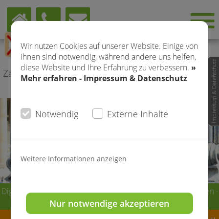
Wir nutzen Cookies auf unserer Website. Einige von
Digitale + manuelle Kieferorthopädie
ihnen sind notwendig, während andere uns helfen,
Teja Will & Team · Essen
Impressum & Datenschutz
diese Website und Ihre Erfahrung zu verbessern.
»
Zahnärztin · Tätigkeitsschwerpunkt Kieferorthopädie
Mehr erfahren - Impressum & Datenschutz
Notwendig
Externe Inhalte
Weitere Informationen anzeigen
Digitale + manuelle Kieferorthopädie Teja Will & Team · Essen ·
+49 (0)201 - 1 25 37 - 60
Nur notwendige akzeptieren