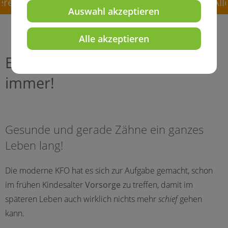
re geänderten Öffnungszeiten in den Ferien. Al
Auswahl akzeptieren
Alle akzeptieren
Ein strahlendes Lächeln - für
immer!
Gesunde und gerade Zähne ein ganzes
Leben lang!
Die moderne KFO hat es sich zur Aufgabe gemacht, schon
im frühen Kindesalter
Vorsorge
zu treffen, damit im
späteren Leben auch wirklich nichts mehr
schief
gehen
kann.